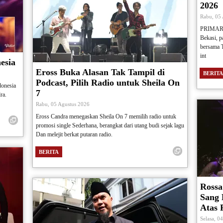
2026
Rabu, 05
PRIMARIA
Bekasi, 
bersama 
int
esia
Eross Buka Alasan Tak Tampil di
BERITA
Podcast, Pilih Radio untuk Sheila On
donesia
7
ra.
Rabu, 05 Agustus 2026
Eross Candra menegaskan Sheila On 7 memilih radio untuk
promosi single Sederhana, berangkat dari utang budi sejak lagu
Dan melejit berkat putaran radio.
BERITA
Rossa
Sang 
Atas 
Selasa, 0