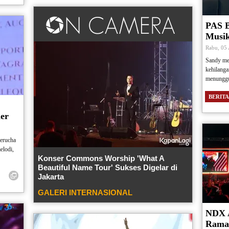
PAS B
Musik
Rabu, 05
Sandy me
kehilang
menunggu
BERITA
ier
Perucha
elodi,
Konser Commons Worship 'What A
Beautiful Name Tour' Sukses Digelar di
Jakarta
GALERI INTERNASIONAL
NDX 
Rama