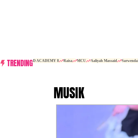
TRENDING
D ACADEMY 8
Raisa
MCU
Aaliyah Massaid
Sarwenda
MUSIK