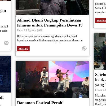
Sekitar 3
Sabtu (1
gan
nyanyian 
Ahmad Dhani Ungkap Permintaan
BERITA
Khusus untuk Penampilan Dewa 19
 tampil
Rabu, 05 Agustus 2026
 serta
Bukan sekadar membawakan lagu-lagu populer, band
legendaris tersebut disebut mendapat permintaan khusus ini
BERITA
Satri
ke-4,
yang 
Selasa, 0
Memahami 
ah
single te
Danamon Festival Pecah!
Band, yan