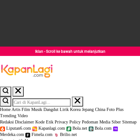
Iklan - Scroll ke bawah untuk melanjutkan
Home
Artis
Film
Musik
Dangdut
Lirik
Korea
Jepang
China
Foto
Plus
Trending
Video
Redaksi
Disclaimer
Kode Etik
Privacy Policy
Pedoman Media Siber
Sitemap
Liputan6.com
Kapanlagi.com
Bola.net
Bola.com
Merdeka.com
Fimela.com
Brilio.net