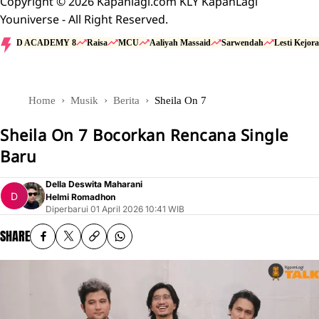
Copyright © 2026 Kapanlagi.com KLY KapanLagi
Youniverse - All Right Reserved.
D ACADEMY 8
Raisa
MCU
Aaliyah Massaid
Sarwendah
Lesti Kejora
Home
Musik
Berita
Sheila On 7
Sheila On 7 Bocorkan Rencana Single
Baru
Della Deswita Maharani
Helmi Romadhon
Diperbarui
01 April 2026 10:41 WIB
SHARE