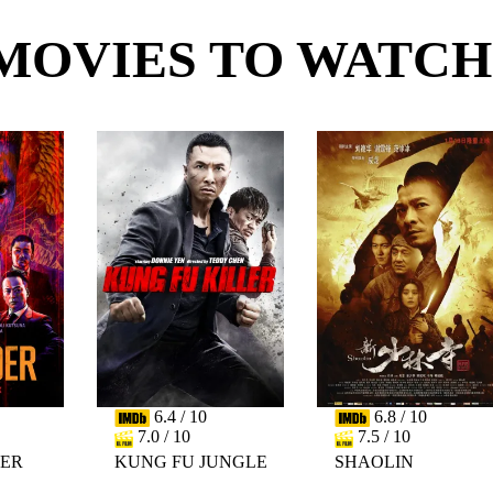
MOVIES TO WATCH
6.4 / 10
6.8 / 10
7.0 / 10
7.5 / 10
DER
KUNG FU JUNGLE
SHAOLIN