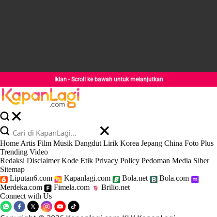
Iklan - Scroll ke bawah untuk melanjutkan
Home
Artis
Film
Musik
Dangdut
Lirik
Korea
Jepang
China
Foto
Plus
Trending
Video
Redaksi
Disclaimer
Kode Etik
Privacy Policy
Pedoman Media Siber
Sitemap
Liputan6.com
Kapanlagi.com
Bola.net
Bola.com
Merdeka.com
Fimela.com
Brilio.net
Connect with Us