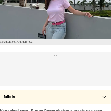
instagram.com/bungareyzaa
Iklan
Daftar Isi
Kapanlagi.com
-
Bunga Reyza
akhirnya menjawab rasa