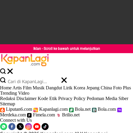
Iklan - Scroll ke bawah untuk melanjutkan
Home
Artis
Film
Musik
Dangdut
Lirik
Korea
Jepang
China
Foto
Plus
Trending
Video
Redaksi
Disclaimer
Kode Etik
Privacy Policy
Pedoman Media Siber
Sitemap
Liputan6.com
Kapanlagi.com
Bola.net
Bola.com
Merdeka.com
Fimela.com
Brilio.net
Connect with Us