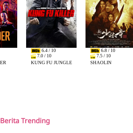
6.4 / 10
6.8 / 10
7.0 / 10
7.5 / 10
DER
KUNG FU JUNGLE
SHAOLIN
PREV
NEXT
Berita Trending