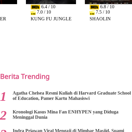
6.4 / 10
6.8 / 10
7.0 / 10
7.5 / 10
DER
KUNG FU JUNGLE
SHAOLIN
PREV
NEXT
Berita Trending
Agatha Chelsea Resmi Kuliah di Harvard Graduate School
of Education, Pamer Kartu Mahasiswi
Kronologi Kasus Mina Fan ENHYPEN yang Diduga
Meninggal Dunia
Indra Priawan Viral Mengaji di Mimbar Masjid, Suami