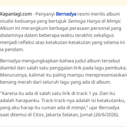
Kapanlagi.com
- Penyanyi
Bernadya
resmi merilis album
Tak Berharap Jadi Nyata
studio keduanya yang bertajuk
Semoga Hanya di Mimpi
.
Babak Baru Dalam Perjalanan Musik
Album ini merangkum berbagai perasaan personal yang
dialaminya dalam beberapa waktu terakhir, sekaligus
menjadi refleksi atas ketakutan-ketakutan yang selama ini
ia pendam.
Bernadya mengungkapkan bahwa judul album tersebut
diambil dari salah satu penggalan lirik pada lagu pembuka.
Menurutnya, kalimat itu paling mampu merepresentasikan
benang merah dari seluruh lagu yang ada di album.
"Karena itu ada di salah satu lirik di track 1 ya. Dan itu
adalah harapanku. Track-track-nya adalah isi ketakutanku,
yang aku harap itu cuman ada di mimpi," ujar Bernadya
saat ditemui di Citos, Jakarta Selatan, Jumat (26/6/2026).