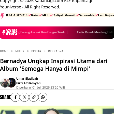
Copyright © 2026 Kapanlagi.com KLY KapanLagi
Youniverse - All Right Reserved.
D ACADEMY 8
Raisa
MCU
Aaliyah Massaid
Sarwendah
Lesti Kejora
BREAKING
NEWS
Cerita Rumah Mendiang Diding Boneng Ambruk Rata Dengan Tanah
HOME
MUSIK
BERITA
BERNADYA
Bernadya Ungkap Inspirasi Utama dari
Album 'Semoga Hanya di Mimpi'
Umar Sjadjaah
Fikri Alfi Rosyadi
Diperbarui
01 Juli 2026 23:20 WIB
SHARE