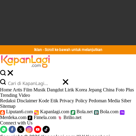
Iklan - Scroll ke bawah untuk melanjutkan
Home
Artis
Film
Musik
Dangdut
Lirik
Korea
Jepang
China
Foto
Plus
Trending
Video
Redaksi
Disclaimer
Kode Etik
Privacy Policy
Pedoman Media Siber
Sitemap
Liputan6.com
Kapanlagi.com
Bola.net
Bola.com
Merdeka.com
Fimela.com
Brilio.net
Connect with Us