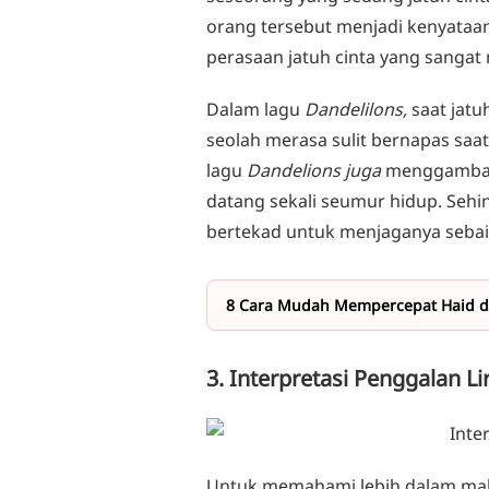
orang tersebut menjadi kenyataa
perasaan jatuh cinta yang sanga
Dalam lagu
Dandelilons,
saat jatu
seolah merasa sulit bernapas saat
lagu
Dandelions juga
menggambark
datang sekali seumur hidup. Sehi
bertekad untuk menjaganya seba
8 Cara Mudah Mempercepat Haid d
3. Interpretasi Penggalan Li
Untuk memahami lebih dalam ma