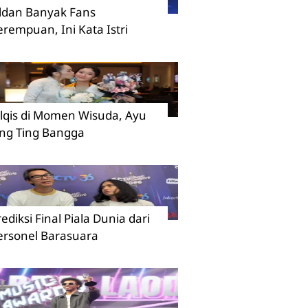
ildan Banyak Fans
erempuan, Ini Kata Istri
ilqis di Momen Wisuda, Ayu
ing Ting Bangga
rediksi Final Piala Dunia dari
ersonel Barasuara