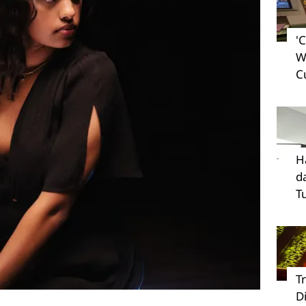
'
W
C
H
d
T
T
D