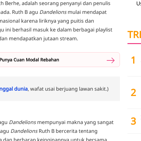
h Berhe, adalah seorang penyanyi dan penulis
U
nada. Ruth B agu
Dandelions
mulai mendapat
nasional karena liriknya yang puitis dan
u ini berhasil masuk ke dalam berbagai playlist
TR
l dan mendapatkan jutaan stream.
1
tor Punya Cuan Modal Rebahan
ggal dunia
, wafat usai berjuang lawan sakit.)
2
3
lagu
Dandelions
mempunyai makna yang sangat
 lagu
Dandelions
Ruth B bercerita tentang
ta dan berharap keinginannya untuk bersama