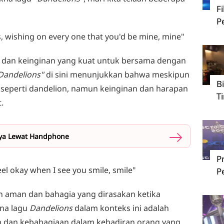
F
P
ns, wishing on every one that you'd be mine, mine"
 dan keinginan yang kuat untuk bersama dengan
Dandelions"
di sini menunjukkan bahwa meskipun
B
seperti dandelion, namun keinginan dan harapan
T
.
nya Lewat Handphone
P
feel okay when I see you smile, smile"
P
n aman dan bahagia yang dirasakan ketika
kna lagu
Dandelions
dalam konteks ini adalah
dan kebahagiaan dalam kehadiran orang yang