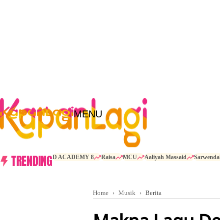
MENU
TRENDING
D ACADEMY 8
Raisa
MCU
Aaliyah Massaid
Sarwenda
Home
Musik
Berita