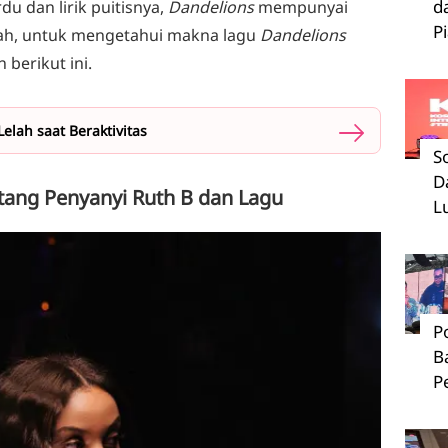
d
du dan lirik puitisnya,
Dandelions
mempunyai
P
ah, untuk mengetahui makna lagu
Dandelions
 berikut ini.
lah saat Beraktivitas
S
D
ntang Penyanyi Ruth B dan Lagu
L
P
B
P