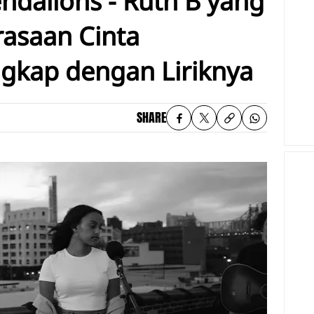
dalions - Ruth B yang
asaan Cinta
gkap dengan Liriknya
SHARE