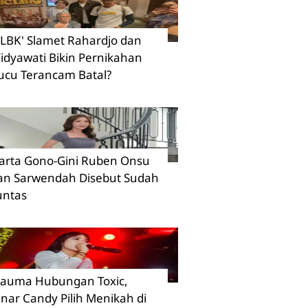
CLBK' Slamet Rahardjo dan
idyawati Bikin Pernikahan
ucu Terancam Batal?
arta Gono-Gini Ruben Onsu
an Sarwendah Disebut Sudah
untas
rauma Hubungan Toxic,
inar Candy Pilih Menikah di