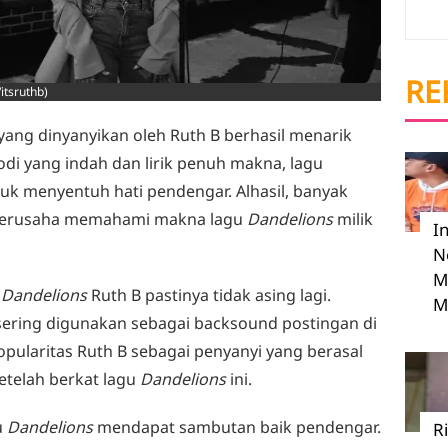
RE
itsruthb)
yang dinyanyikan oleh Ruth B berhasil menarik
di yang indah dan lirik penuh makna, lagu
uk menyentuh hati pendengar. Alhasil, banyak
berusaha memahami makna lagu
Dandelions
milik
I
N
M
u
Dandelions
Ruth B pastinya tidak asing lagi.
M
n sering digunakan sebagai backsound postingan di
opularitas Ruth B sebagai penyanyi yang berasal
etelah berkat lagu
Dandelions
ini.
u
Dandelions
mendapat sambutan baik pendengar.
R