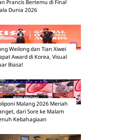
an Prancis Bertemu di Final
iala Dunia 2026
ong Weilong dan Tian Xiwei
apat Award di Korea, Visual
uar Biasa!
oliponi Malang 2026 Meriah
anget, dari Sore ke Malam
enuh Kebahagiaan