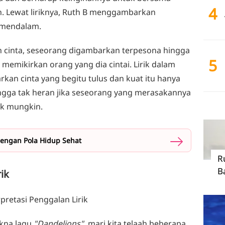
4
n. Lewat liriknya, Ruth B menggambarkan
t mendalam.
h cinta, seseorang digambarkan terpesona hingga
5
 memikirkan orang yang dia cintai. Lirik dalam
an cinta yang begitu tulus dan kuat itu hanya
ngga tak heran jika seseorang yang merasakannya
ik mungkin.
engan Pola Hidup Sehat
R
B
rik
kna lagu
"Dandelions"
, mari kita telaah beberapa