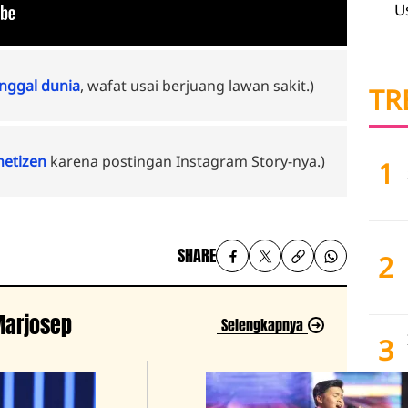
U
ggal dunia
, wafat usai berjuang lawan sakit.)
TR
 netizen
karena postingan Instagram Story-nya.)
1
SHARE
2
 Marjosep
Selengkapnya
3