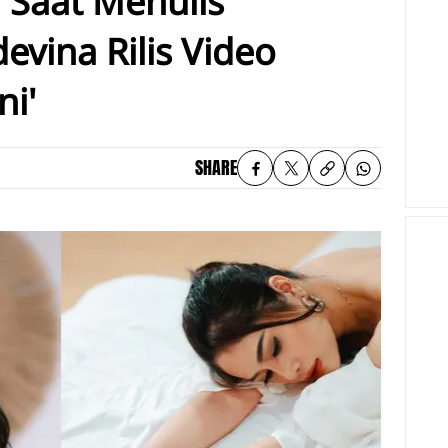
 Saat Menulis
evina Rilis Video
ni'
SHARE