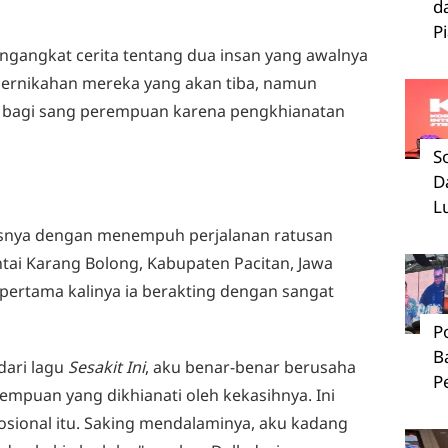
d
P
gangkat cerita tentang dua insan yang awalnya
 pernikahan mereka yang akan tiba, namun
a bagi sang perempuan karena pengkhianatan
S
D
L
asnya dengan menempuh perjalanan ratusan
ntai Karang Bolong, Kabupaten Pacitan, Jawa
 pertama kalinya ia berakting dengan sangat
P
B
dari lagu
Sesakit Ini
, aku benar-benar berusaha
P
puan yang dikhianati oleh kekasihnya. Ini
osional itu. Saking mendalaminya, aku kadang