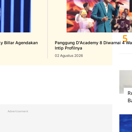
4
5
ky Billar Agendakan
Panggung D'Academy 8 Diwarnai 4 Wak
Intip Profilnya
02 Agustus 2026
R
B
Advertisement