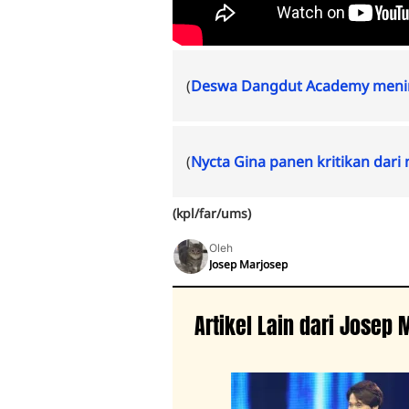
(
Deswa Dangdut Academy menin
(
Nycta Gina panen kritikan dari
(kpl/far/ums)
Oleh
Josep Marjosep
Artikel Lain dari Josep