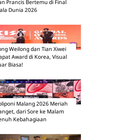
an Prancis Bertemu di Final
iala Dunia 2026
ong Weilong dan Tian Xiwei
apat Award di Korea, Visual
uar Biasa!
oliponi Malang 2026 Meriah
anget, dari Sore ke Malam
enuh Kebahagiaan