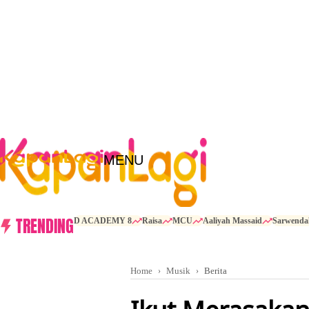
MENU
TRENDING
D ACADEMY 8
Raisa
MCU
Aaliyah Massaid
Sarwenda
Home
Musik
Berita