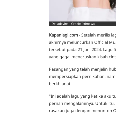
Delladevina - Credit: Istimewa
Kapanlagi.com
- Setelah merilis l
akhirnya meluncurkan Official Mus
tersebut pada 21 Juni 2024. Lagu
S
yang gagal meneruskan kisah cinta
Pasangan yang telah menjalin hu
mempersiapkan pernikahan, namun
berkhianat.
"Ini adalah lagu yang ketika aku t
pernah mengalaminya. Untuk itu, 
rasakan juga dengan menonton Off