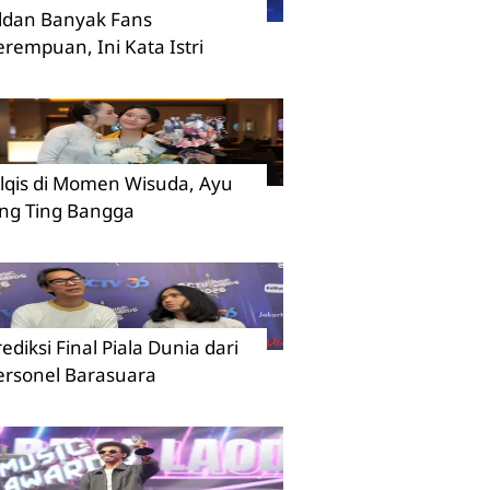
ildan Banyak Fans
erempuan, Ini Kata Istri
ilqis di Momen Wisuda, Ayu
ing Ting Bangga
rediksi Final Piala Dunia dari
ersonel Barasuara