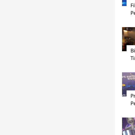
F
P
B
T
P
P