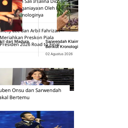
Pesinetron Sali Irsalina Diduga
Alami Penganiayaan Oleh Pacar,
Begini Kronologinya
Melly Lee dan Arbil Fahrizan
Meriahkan Preskon Piala
il dari Madura,
Sarwendah Klaim Dugaan Selingkuh Ruben 
Presiden 2026 Road to Final
Berikut Kronologi dan Dampaknya
02 Agustus 2026
uben Onsu dan Sarwendah
akal Bertemu