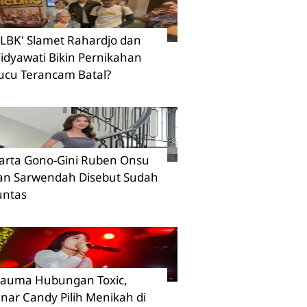
CLBK' Slamet Rahardjo dan
idyawati Bikin Pernikahan
ucu Terancam Batal?
arta Gono-Gini Ruben Onsu
an Sarwendah Disebut Sudah
untas
rauma Hubungan Toxic,
inar Candy Pilih Menikah di