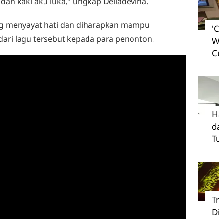
dan kaki aku luka," ungkap Delladevina.
ng menyayat hati dan diharapkan mampu
'
ri lagu tersebut kepada para penonton.
W
C
H
d
T
T
D