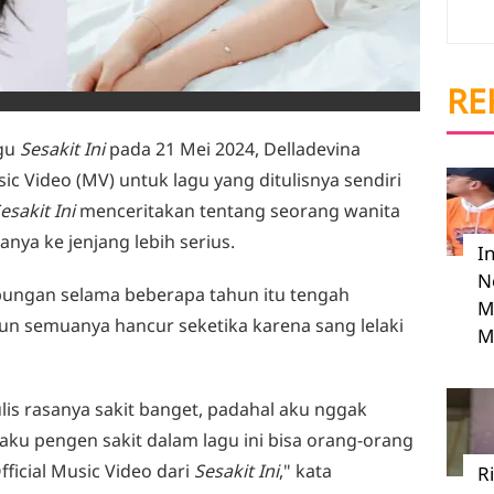
RE
agu
Sesakit Ini
pada 21 Mei 2024, Delladevina
ic Video (MV) untuk lagu yang ditulisnya sendiri
esakit Ini
menceritakan tentang seorang wanita
nya ke jenjang lebih serius.
I
N
bungan selama beberapa tahun itu tengah
M
 semuanya hancur seketika karena sang lelaki
M
ulis rasanya sakit banget, padahal aku nggak
aku pengen sakit dalam lagu ini bisa orang-orang
icial Music Video dari
Sesakit Ini
," kata
R