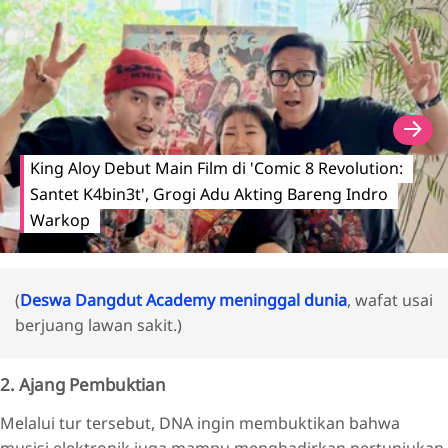
King Aloy Debut Main Film di 'Comic 8 Revolution:
Santet K4bin3t', Grogi Adu Akting Bareng Indro
Warkop
(
Deswa Dangdut Academy meninggal dunia
, wafat usai
berjuang lawan sakit.)
2. Ajang Pembuktian
Melalui tur tersebut, DNA ingin membuktikan bahwa
musisi elektronik juga mampu menghadirkan pertunjukan