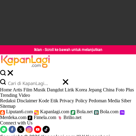
Iklan - Scroll ke bawah untuk melanjutkan
Home
Artis
Film
Musik
Dangdut
Lirik
Korea
Jepang
China
Foto
Plus
Trending
Video
Redaksi
Disclaimer
Kode Etik
Privacy Policy
Pedoman Media Siber
Sitemap
Liputan6.com
Kapanlagi.com
Bola.net
Bola.com
Merdeka.com
Fimela.com
Brilio.net
Connect with Us