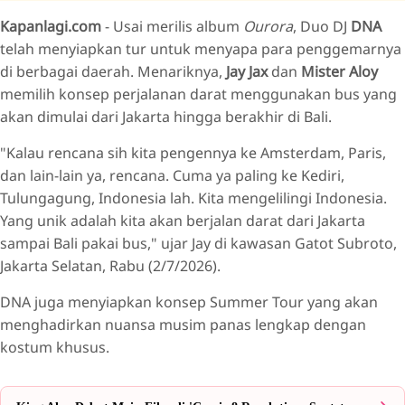
Kapanlagi.com
- Usai merilis album
Ourora
, Duo DJ
DNA
Ciri Khas
telah menyiapkan tur untuk menyapa para penggemarnya
Ajang Pembuktian
di berbagai daerah. Menariknya,
Jay Jax
dan
Mister Aloy
memilih konsep perjalanan darat menggunakan bus yang
akan dimulai dari Jakarta hingga berakhir di Bali.
"Kalau rencana sih kita pengennya ke Amsterdam, Paris,
dan lain-lain ya, rencana. Cuma ya paling ke Kediri,
Tulungagung, Indonesia lah. Kita mengelilingi Indonesia.
Yang unik adalah kita akan berjalan darat dari Jakarta
sampai Bali pakai bus," ujar Jay di kawasan Gatot Subroto,
Jakarta Selatan, Rabu (2/7/2026).
DNA juga menyiapkan konsep Summer Tour yang akan
menghadirkan nuansa musim panas lengkap dengan
kostum khusus.