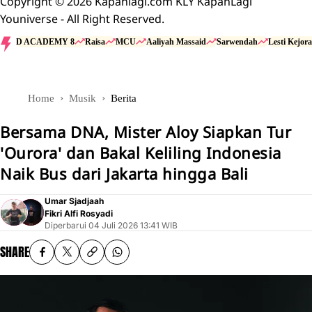
Copyright © 2026 Kapanlagi.com KLY KapanLagi
Youniverse - All Right Reserved.
D ACADEMY 8
Raisa
MCU
Aaliyah Massaid
Sarwendah
Lesti Kejora
Home
Musik
Berita
Bersama DNA, Mister Aloy Siapkan Tur
'Ourora' dan Bakal Keliling Indonesia
Naik Bus dari Jakarta hingga Bali
Umar Sjadjaah
Fikri Alfi Rosyadi
Diperbarui
04 Juli 2026 13:41 WIB
SHARE