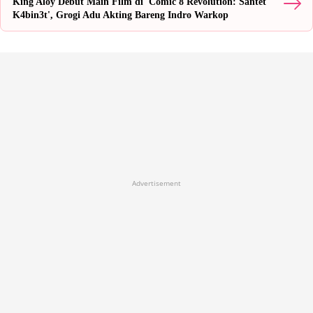
King Aloy Debut Main Film di 'Comic 8 Revolution: Santet
K4bin3t', Grogi Adu Akting Bareng Indro Warkop
Advertisement