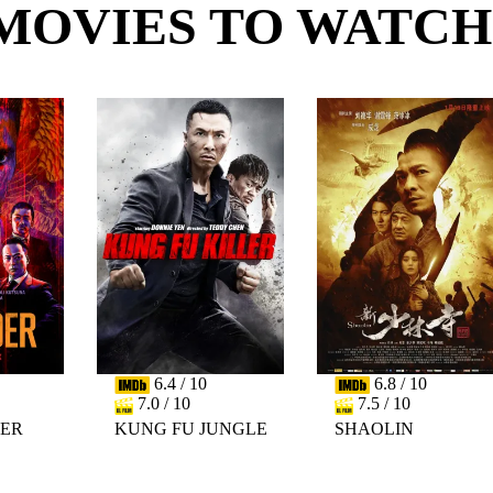
MOVIES TO WATCH
6.4 / 10
6.8 / 10
7.0 / 10
7.5 / 10
DER
KUNG FU JUNGLE
SHAOLIN